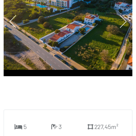
5
3
227,45m²