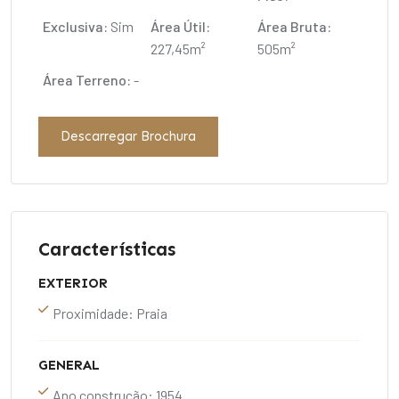
Exclusiva:
Sim
Área Útil:
Área Bruta:
227,45m²
505m²
Área Terreno:
-
Descarregar Brochura
Características
EXTERIOR
Proximidade: Praia
GENERAL
Ano construção: 1954