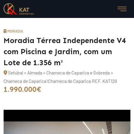
MORADIA
Moradia Térrea Independente V4
com Piscina e Jardim, com um
Lote de 1.356 m²
Setúbal > Almada > Charneca de Caparica e Sobreda >
Charneca de Caparica\Charneca de Caparica
REF. KAT129
1.990.000€