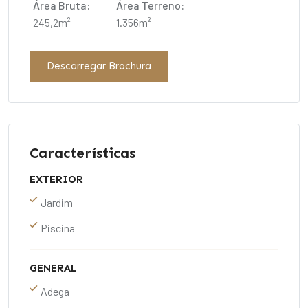
Área Bruta:
Área Terreno:
245,2m²
1.356m²
Descarregar Brochura
Características
EXTERIOR
Jardim
Piscina
GENERAL
Adega