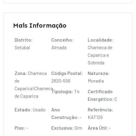
Mais Informação
Distrito:
Concelho:
Localidade:
Setúbal
Almada
Charneca de
Caparica e
Sobreda
Zona:
Charneca
Código Postal:
Natureza:
de
2820-556
Moradia
Caparica\Charneca
Tipologia:
T4
Certificado
de Caparica
Energético:
C
Estado:
Usado
Ano
Referência:
Construção:
-
KAT129
Piso:
-
Exclusiva:
Sim
Área Útil:
-