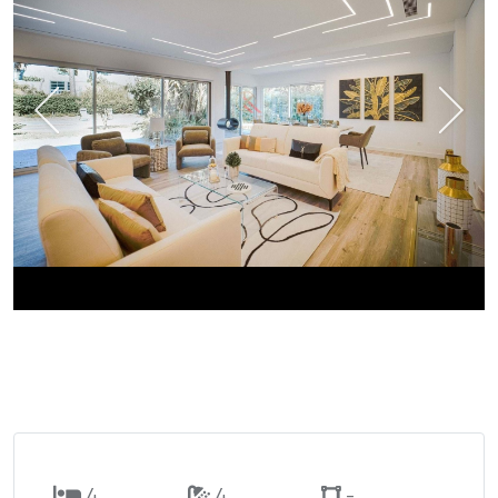
4
4
-