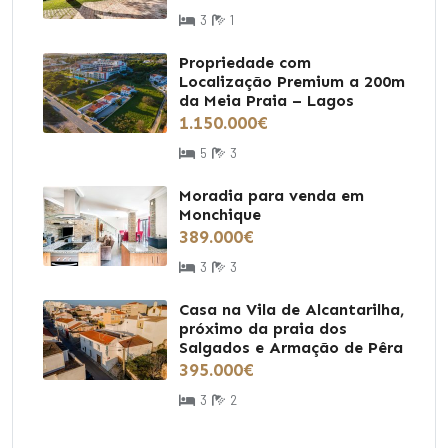
3
1
Propriedade com
Localização Premium a 200m
da Meia Praia – Lagos
1.150.000€
5
3
Moradia para venda em
Monchique
389.000€
3
3
Casa na Vila de Alcantarilha,
próximo da praia dos
Salgados e Armação de Pêra
395.000€
3
2