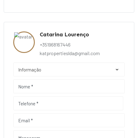
Catarina Lourenço
+351968167446
katpropertieslda@gmail.com