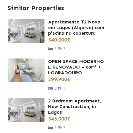
Similar Properties
Apartamento T2 Novo
em Lagos (Algarve) com
piscina na cobertura
540.000€
2
2
OPEN SPACE MODERNO
E RENOVADO – 63M² +
LOGRADOURO
299.900€
0
1
2 Bedroom Apartment,
New Construction, in
Lagos
545.000€
2
2