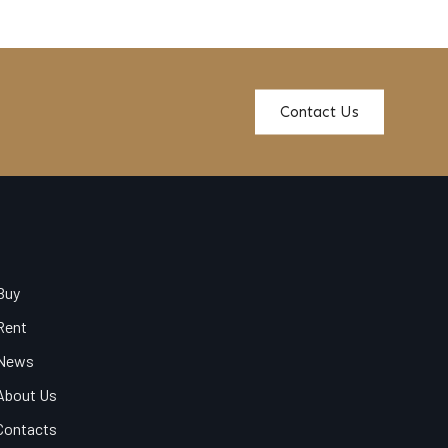
Contact Us
Buy
Rent
News
About Us
Contacts