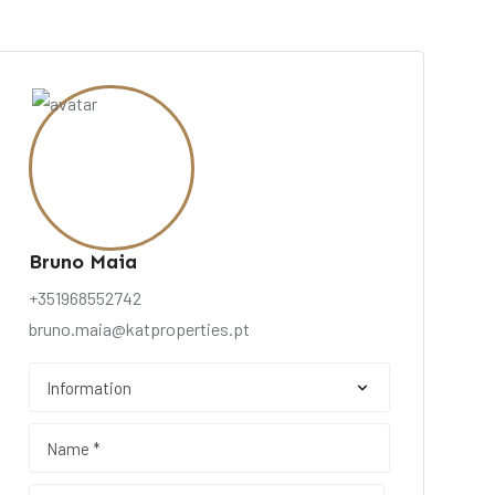
Bruno Maia
+351968552742
bruno.maia@katproperties.pt