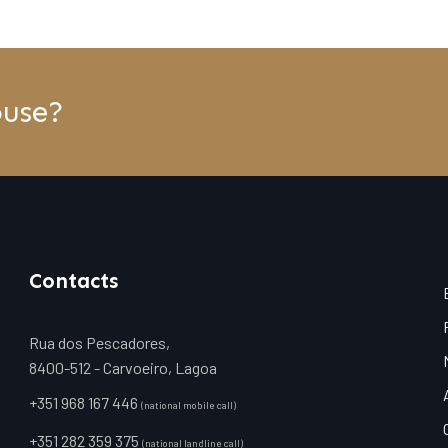
ouse?
Contacts
Rua dos Pescadores,
8400-512 - Carvoeiro, Lagoa
+351 968 167 446
(national mobile call)
+351 282 359 375
(national landline call)