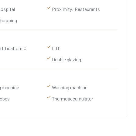
Hospital
Proximity: Restaurants
Shopping
rtification: C
Lift
Double glazing
g machine
Washing machine
robes
Thermoaccumulator