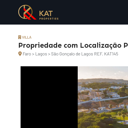
VILLA
Propriedade com Localização 
Faro > Lagos > São Gonçalo de Lagos
REF. KAT145