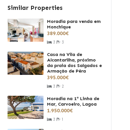
Similar Properties
Moradia para venda em
Monchique
389.000€
3
3
Casa na Vila de
Alcantarilha, próximo
da praia dos Salgados e
Armação de Pêra
395.000€
3
2
Moradia na 1ª Linha de
Mar, Carvoeiro, Lagoa
1.950.000€
3
1