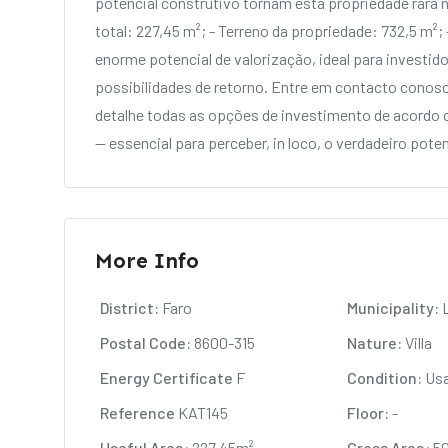
potencial construtivo tornam esta propriedade rara no
total: 227,45 m²; - Terreno da propriedade: 732,5 m²;
enorme potencial de valorização, ideal para investid
possibilidades de retorno. Entre em contacto conos
detalhe todas as opções de investimento de acordo 
— essencial para perceber, in loco, o verdadeiro pote
More Info
District:
Faro
Municipality:
L
Postal Code:
8600-315
Nature:
Villa
Energy Certificate
F
Condition:
Us
Reference
KAT145
Floor:
-
Useful Area:
227,45m²
Gross Area:
5