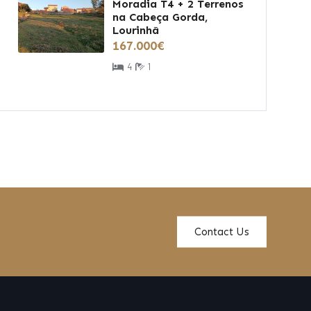
Moradia T4 + 2 Terrenos
na Cabeça Gorda,
Lourinhã
167.000€
4
1
Contact Us