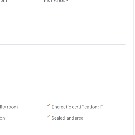
ility room
Energetic certification: F
ion
Sealed land area