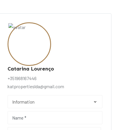
Catarina Lourenço
+351968167446
katpropertieslda@gmail.com