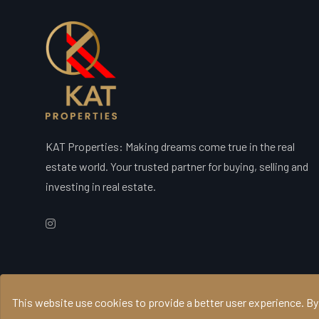
KAT Properties: Making dreams come true in the real
estate world. Your trusted partner for buying, selling and
investing in real estate.
© 2026 KAT Properties, All Rights Reserved - AMI 20540
This website use cookies to provide a better user experience. By