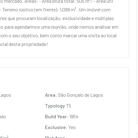
 mercado. Áreas: - Área bruta total: 505 m²; - Área útil
 - Terreno rústico (em frente): 1.099 m². Um imóvel com
ores que procuram localização, exclusividade e múltiplas
co para agendarmos uma reunião, onde iremos analisar em
com o seu objetivo, bem como marcar uma visita ao local
ncial desta propriedade!
agos
Area:
São Gonçalo de Lagos
Typology
T5
ado
Build Year:
1954
Exclusive:
Yes
05m²
Plot Area:
-