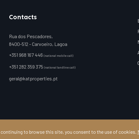
Contacts
Rua dos Pescadores,
8400-512 - Carvoeiro, Lagoa
+351 968 167 446
(national mobile call)
+351 282 359 375
(national landline call)
geral@katproperties.pt
 continuing to browse this site, you consent to the use of cookies.