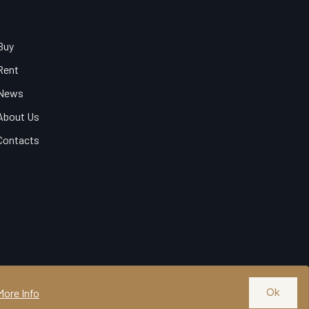
Buy
Rent
News
About Us
Contacts
Privacy Policy
|
More Info
Ok