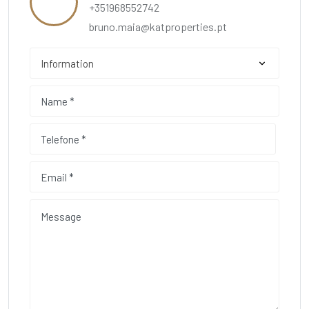
+351968552742
bruno.maia@katproperties.pt