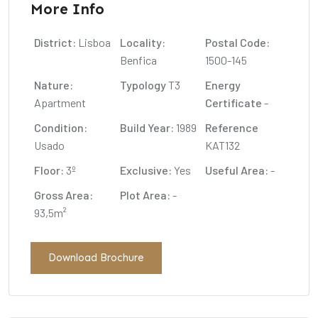
More Info
District:
Lisboa
Locality:
Postal Code:
Benfica
1500-145
Nature:
Typology
T3
Energy
Apartment
Certificate
-
Condition:
Build Year:
1989
Reference
Usado
KAT132
Floor:
3º
Exclusive:
Yes
Useful Area:
-
Gross Area:
Plot Area:
-
93,5m²
Download Brochure