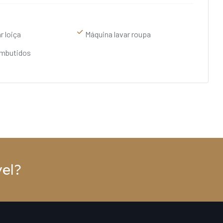
r loiça
Máquina lavar roupa
embutidos
el?