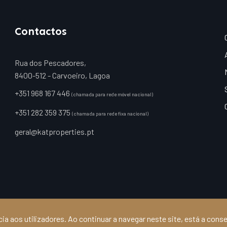
Contactos
Rua dos Pescadores,
8400-512 - Carvoeiro, Lagoa
+351 968 167 446
(chamada para rede móvel nacional)
+351 282 359 375
(chamada para rede fixa nacional)
geral@katproperties.pt
540
a aos utilizadores. Ao continuar a navegar neste site, está a conse