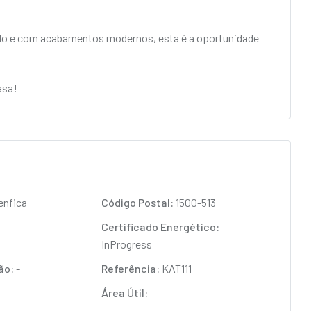
do e com acabamentos modernos, esta é a oportunidade
asa!
nfica
Código Postal:
1500-513
Certificado Energético:
InProgress
ão:
-
Referência:
KAT111
m
Área Útil:
-