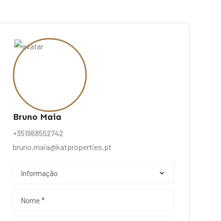
Bruno Maia
+351968552742
bruno.maia@katproperties.pt