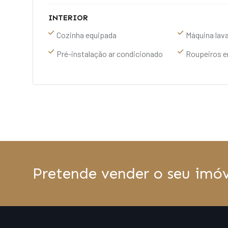
INTERIOR
Cozinha equipada
Máquina lava
Pré-instalação ar condicionado
Roupeiros 
Pretende vender o seu imóv