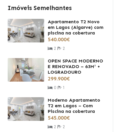
Imóveis Semelhantes
Apartamento T2 Novo
em Lagos (Algarve) com
piscina na cobertura
540.000€
2
2
OPEN SPACE MODERNO
E RENOVADO – 63M² +
LOGRADOURO
299.900€
0
1
Moderno Apartamento
T2 em Lagos – Com
Piscina na cobertura
545.000€
2
2