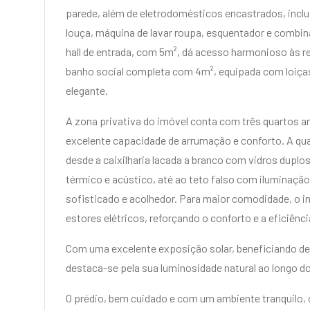
parede, além de eletrodomésticos encastrados, inclu
louça, máquina de lavar roupa, esquentador e combin
hall de entrada, com 5m², dá acesso harmonioso às r
banho social completa com 4m², equipada com loiç
elegante.
A zona privativa do imóvel conta com três quartos 
excelente capacidade de arrumação e conforto. A qu
desde a caixilharia lacada a branco com vidros dupl
térmico e acústico, até ao teto falso com iluminaç
sofisticado e acolhedor. Para maior comodidade, o i
estores elétricos, reforçando o conforto e a eficiênci
Com uma excelente exposição solar, beneficiando de
destaca-se pela sua luminosidade natural ao longo do
O prédio, bem cuidado e com um ambiente tranquilo, 